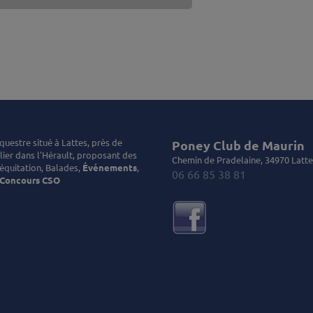
questre situé à Lattes, près de
Poney Club de Maurin
ier dans l'Hérault, proposant des
Chemin de Pradelaine, 34970 Latte
équitation, Balades,
Événements
,
06 66 85 38 81
Concours CSO