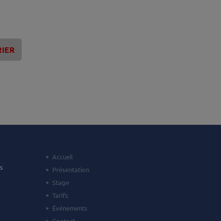
RIER
Accueil
s
Présentation
Stage
Tarifs
Événements
Contact