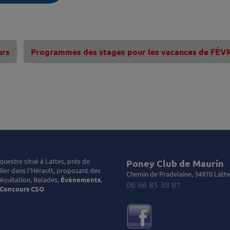
urs
Programmes des stages pour les vacances de FÉV
questre situé à Lattes, près de
Poney Club de Maurin
ier dans l'Hérault, proposant des
Chemin de Pradelaine, 34970 Latte
équitation, Balades,
Événements
,
06 66 85 38 81
Concours CSO