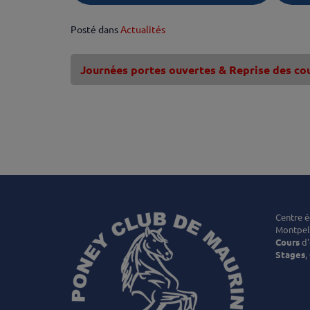
Posté dans
Actualités
Journées portes ouvertes & Reprise des co
Centre é
Montpell
Cours
d'
Stages
,